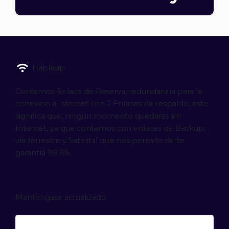
Hablasip
Contamos Enlace de Reserva, redundancia para la
conexion a internet con 2 Enlaces de respaldo, esto
significa que, ningún momento quedarás sin
Internet, ya que contamos con enlaces de Backup,
vía terrestre y Satelital que nos permite darte
garantía 99.6%.
Manténgase actualizado