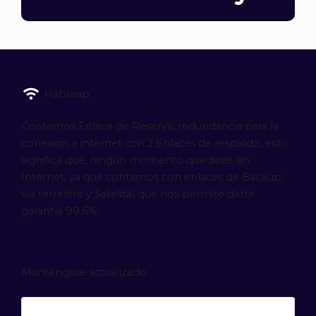
Hablasip
Contamos Enlace de Reserva, redundancia para la
conexion a internet con 2 Enlaces de respaldo, esto
significa que, ningún momento quedarás sin
Internet, ya que contamos con enlaces de Backup,
vía terrestre y Satelital que nos permite darte
garantía 99.6%.
Manténgase actualizado