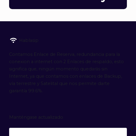
Hablasip
Contamos Enlace de Reserva, redundancia para la
conexion a internet con 2 Enlaces de respaldo, esto
significa que, ningún momento quedarás sin
Internet, ya que contamos con enlaces de Backup,
vía terrestre y Satelital que nos permite darte
garantía 99.6%.
Manténgase actualizado