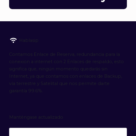
Hablasip
Contamos Enlace de Reserva, redundancia para la
conexion a internet con 2 Enlaces de respaldo, esto
significa que, ningún momento quedarás sin
Internet, ya que contamos con enlaces de Backup,
vía terrestre y Satelital que nos permite darte
garantía 99.6%.
Manténgase actualizado