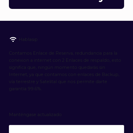
Hablasip
Contamos Enlace de Reserva, redundancia para la
conexion a internet con 2 Enlaces de respaldo, esto
significa que, ningún momento quedarás sin
Internet, ya que contamos con enlaces de Backup,
vía terrestre y Satelital que nos permite darte
garantía 99.6%.
Manténgase actualizado