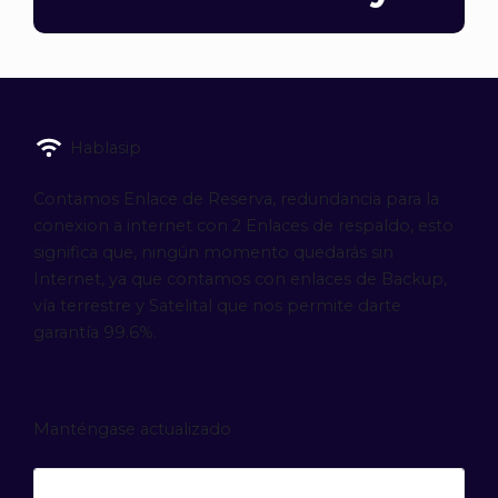
Hablasip
Contamos Enlace de Reserva, redundancia para la
conexion a internet con 2 Enlaces de respaldo, esto
significa que, ningún momento quedarás sin
Internet, ya que contamos con enlaces de Backup,
vía terrestre y Satelital que nos permite darte
garantía 99.6%.
Manténgase actualizado