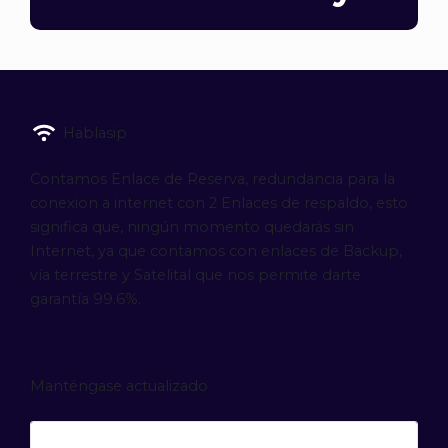
Hablasip
Contamos Enlace de Reserva, redundancia para la
conexion a internet con 2 Enlaces de respaldo, esto
significa que, ningún momento quedarás sin
Internet, ya que contamos con enlaces de Backup,
vía terrestre y Satelital que nos permite darte
garantía 99.6%.
Manténgase actualizado