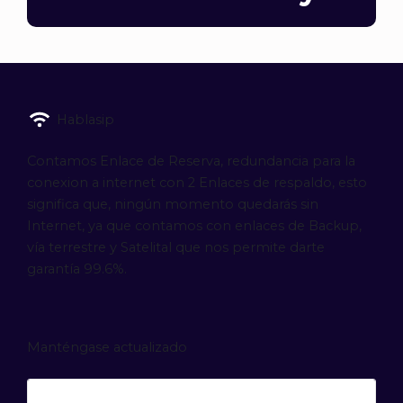
Hablasip
Contamos Enlace de Reserva, redundancia para la
conexion a internet con 2 Enlaces de respaldo, esto
significa que, ningún momento quedarás sin
Internet, ya que contamos con enlaces de Backup,
vía terrestre y Satelital que nos permite darte
garantía 99.6%.
Manténgase actualizado