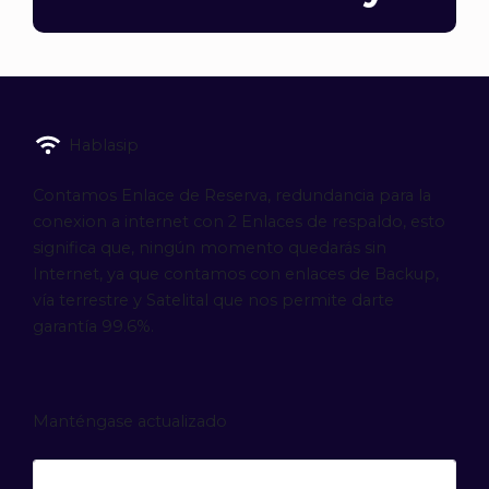
Hablasip
Contamos Enlace de Reserva, redundancia para la
conexion a internet con 2 Enlaces de respaldo, esto
significa que, ningún momento quedarás sin
Internet, ya que contamos con enlaces de Backup,
vía terrestre y Satelital que nos permite darte
garantía 99.6%.
Manténgase actualizado