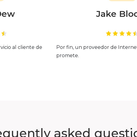
Dew
Jake Bl
vicio al cliente de
Por fin, un proveedor de Intern
promete.
equently asked questi