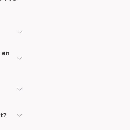
e en
et?