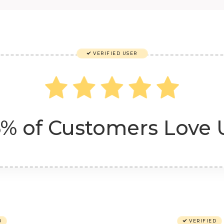
VERIFIED USER
% of Customers Love 
D
VERIFIED