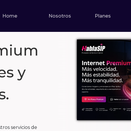
Home
Nosotros
Planes
emium
es y
s.
ros servicios de