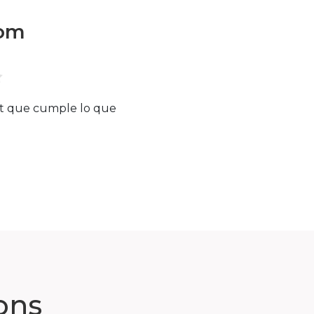
oom
et que cumple lo que
ons