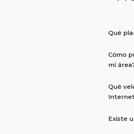
Qué pla
Cómo pue
mi área
Qué vel
Interne
Existe u