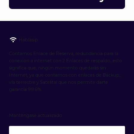
Hablasip
Contamos Enlace de Reserva, redundancia para la
conexion a internet con 2 Enlaces de respaldo, esto
significa que, ningún momento quedarás sin
Internet, ya que contamos con enlaces de Backup,
vía terrestre y Satelital que nos permite darte
garantía 99.6%.
Manténgase actualizado