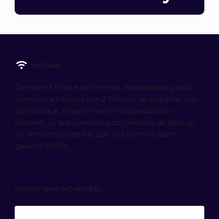
Hablasip
Contamos Enlace de Reserva, redundancia para la
conexion a internet con 2 Enlaces de respaldo, esto
significa que, ningún momento quedarás sin
Internet, ya que contamos con enlaces de Backup,
vía terrestre y Satelital que nos permite darte
garantía 99.6%.
Manténgase actualizado