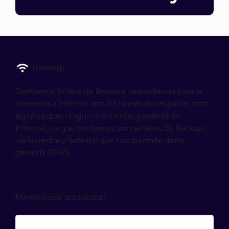
Hablasip
Contamos Enlace de Reserva, redundancia para la
conexion a internet con 2 Enlaces de respaldo, esto
significa que, ningún momento quedarás sin
Internet, ya que contamos con enlaces de Backup,
vía terrestre y Satelital que nos permite darte
garantía 99.6%.
Manténgase actualizado