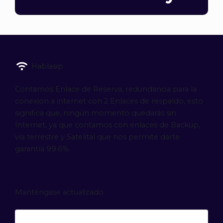
Hablasip
Contamos Enlace de Reserva, redundancia para la
conexion a internet con 2 Enlaces de respaldo, esto
significa que, ningún momento quedarás sin
Internet, ya que contamos con enlaces de Backup,
vía terrestre y Satelital que nos permite darte
garantía 99.6%.
Manténgase actualizado