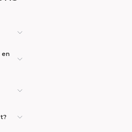
e en
et?