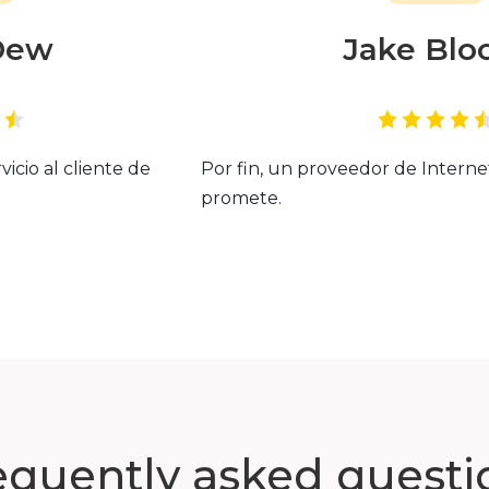
Dew
Jake Bl
vicio al cliente de
Por fin, un proveedor de Intern
promete.
equently asked questi