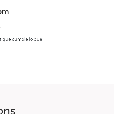
oom
et que cumple lo que
ons