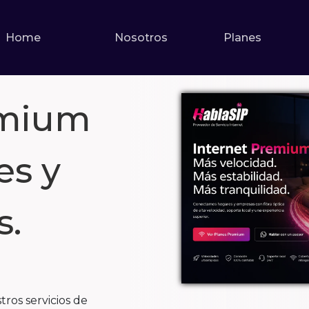
Home
Nosotros
Planes
emium
es y
s.
ros servicios de