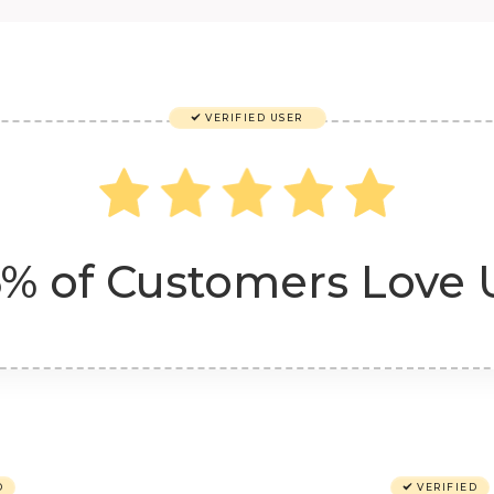
VERIFIED USER
% of Customers Love 
D
VERIFIED