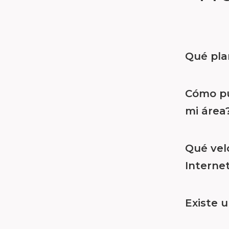
Qué pla
Cómo pue
mi área
Qué vel
Interne
Existe u