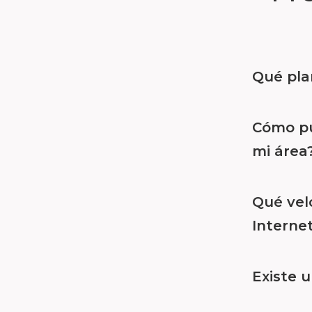
Qué pla
Cómo pue
mi área
Qué vel
Interne
Existe u