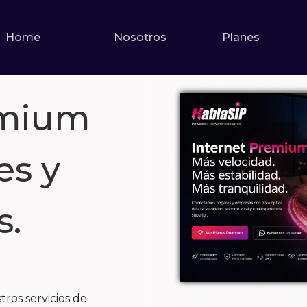
Home
Nosotros
Planes
emium
es y
s.
ros servicios de