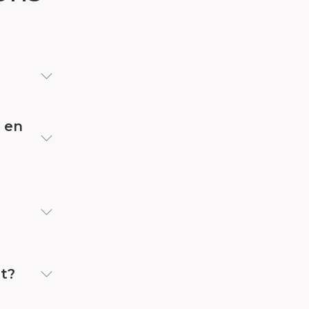
e en
et?