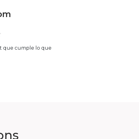
oom
et que cumple lo que
ons