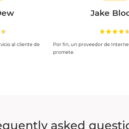
Dew
Jake Bl
vicio al cliente de
Por fin, un proveedor de Intern
promete.
equently asked questi