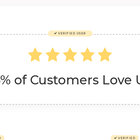
VERIFIED USER
% of Customers Love 
D
VERIFIED