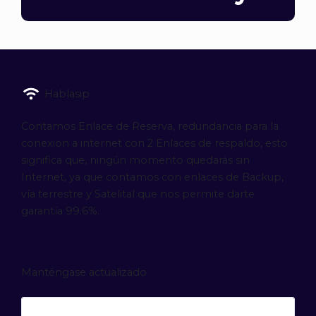
Hablasip
Contamos Enlace de Reserva, redundancia para la
conexion a internet con 2 Enlaces de respaldo, esto
significa que, ningún momento quedarás sin
Internet, ya que contamos con enlaces de Backup,
vía terrestre y Satelital que nos permite darte
garantía 99.6%.
Manténgase actualizado