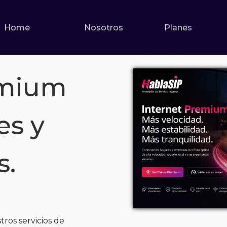
Home
Nosotros
Planes
emium
es y
s.
ros servicios de