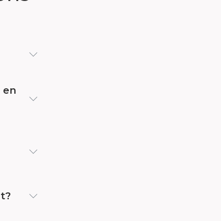
e en
et?