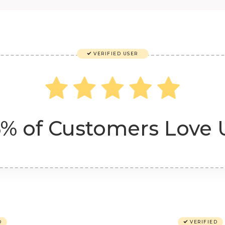
VERIFIED USER
% of Customers Love 
D
VERIFIED