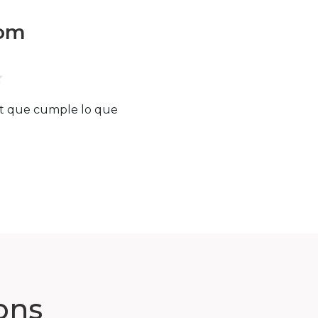
oom
et que cumple lo que
ons