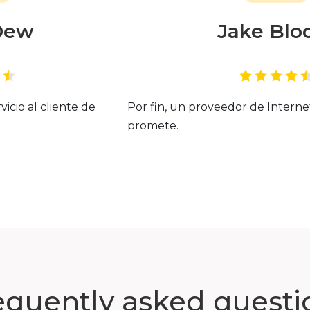
Dew
Jake Bl
vicio al cliente de
Por fin, un proveedor de Intern
promete.
equently asked questi