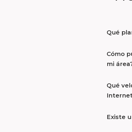
Qué pla
Cómo pue
mi área
Qué vel
Interne
Existe u