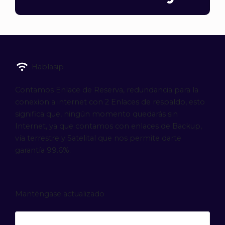
Hablasip
Contamos Enlace de Reserva, redundancia para la
conexion a internet con 2 Enlaces de respaldo, esto
significa que, ningún momento quedarás sin
Internet, ya que contamos con enlaces de Backup,
vía terrestre y Satelital que nos permite darte
garantía 99.6%.
Manténgase actualizado