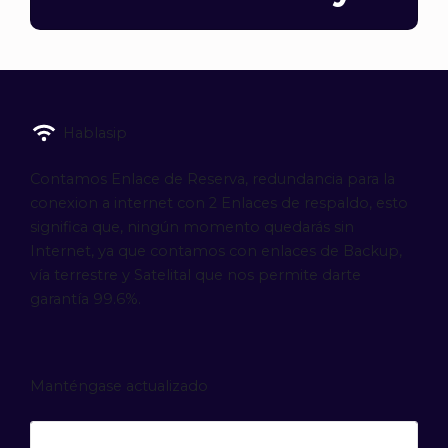
Hablasip
Contamos Enlace de Reserva, redundancia para la
conexion a internet con 2 Enlaces de respaldo, esto
significa que, ningún momento quedarás sin
Internet, ya que contamos con enlaces de Backup,
vía terrestre y Satelital que nos permite darte
garantía 99.6%.
Manténgase actualizado