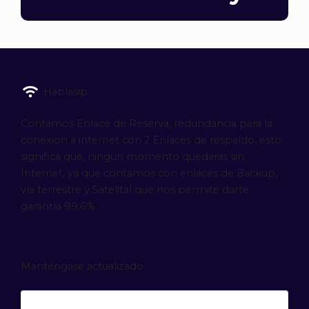
Hablasip
Contamos Enlace de Reserva, redundancia para la
conexion a internet con 2 Enlaces de respaldo, esto
significa que, ningún momento quedarás sin
Internet, ya que contamos con enlaces de Backup,
vía terrestre y Satelital que nos permite darte
garantía 99.6%.
Manténgase actualizado