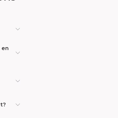
e en
et?