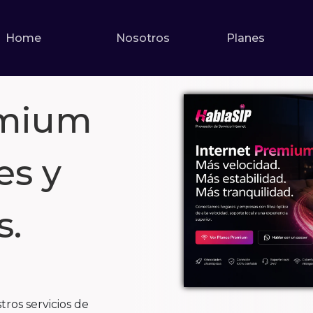
Home
Nosotros
Planes
emium
es y
s.
ros servicios de