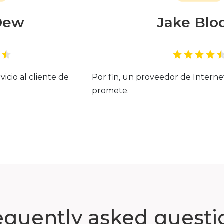
Dew
Jake Bl
vicio al cliente de
Por fin, un proveedor de Intern
promete.
equently asked questi