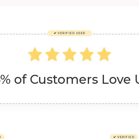
VERIFIED USER
% of Customers Love 
D
VERIFIED