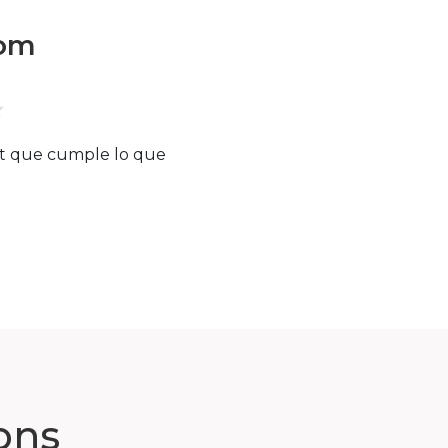
oom
et que cumple lo que
ons