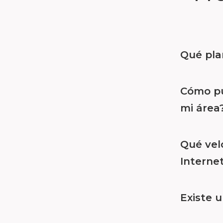
Qué pla
Cómo pue
mi área
Qué vel
Interne
Existe u