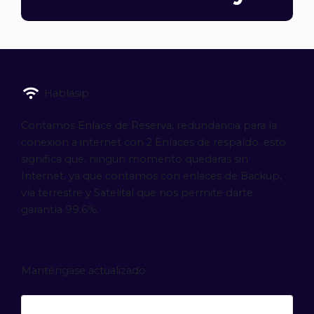
Hablasip
Contamos Enlace de Reserva, redundancia para la
conexion a internet con 2 Enlaces de respaldo, esto
significa que, ningún momento quedarás sin
Internet, ya que contamos con enlaces de Backup,
vía terrestre y Satelital que nos permite darte
garantía 99.6%.
Manténgase actualizado