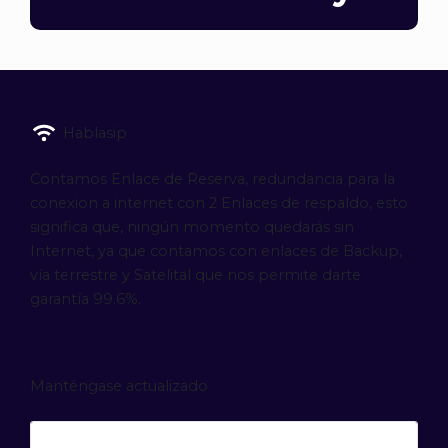
Hablasip
Contamos Enlace de Reserva, redundancia para la
conexion a internet con 2 Enlaces de respaldo, esto
significa que, ningún momento quedarás sin
Internet, ya que contamos con enlaces de Backup,
vía terrestre y Satelital que nos permite darte
garantía 99.6%.
Manténgase actualizado